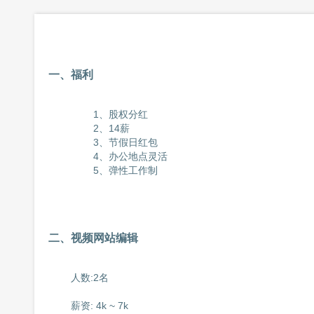
一、福利
		1、股权分红

		2、14薪

		3、节假日红包

		4、办公地点灵活

		5、弹性工作制

二、视频网站编辑
	人数:2名

	薪资: 4k ~ 7k
