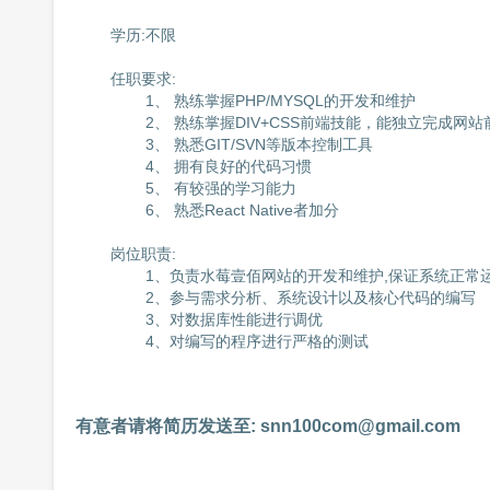
	学历:不限

	任职要求:

		1、 熟练掌握PHP/MYSQL的开发和维护

		2、 熟练掌握DIV+CSS前端技能，能独立完成网站前后台制作

		3、 熟悉GIT/SVN等版本控制工具

		4、 拥有良好的代码习惯

		5、 有较强的学习能力

		6、 熟悉React Native者加分

	岗位职责:

		1、负责水莓壹佰网站的开发和维护,保证系统正常运行

		2、参与需求分析、系统设计以及核心代码的编写

		3、对数据库性能进行调优

		4、对编写的程序进行严格的测试

有意者请将简历发送至: 
snn100com@gmail.com